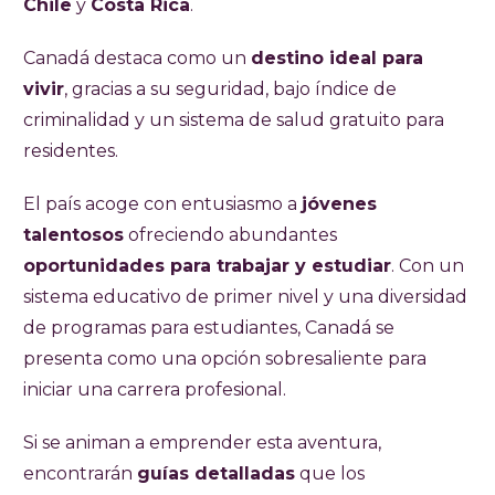
Chile
y
Costa Rica
.
estudiar en Canadá por hasta 12 meses. Sus
requisitos principales son: demostrar fondos
Canadá destaca como un
destino ideal para
suficientes para solventar los gastos durante
vivir
, gracias a su seguridad, bajo índice de
su estadía (CAD 2500), tener un seguro
criminalidad y un sistema de salud gratuito para
médico y contar con un pasaporte vigente.
residentes.
Para viajar no es necesario tener una oferta
El país acoge con entusiasmo a
jóvenes
laboral previa, ya que la selección se realiza
talentosos
ofreciendo abundantes
mediante un pool aleatorio.
oportunidades para trabajar y estudiar
. Con un
El costo total de la visa es de CAD 369,75 y
sistema educativo de primer nivel y una diversidad
con ella podrán trabajar o estudiar
de programas para estudiantes, Canadá se
temporalmente. Una vez obtenida, se puede
presenta como una opción sobresaliente para
postular nuevamente a diferencia de otras
iniciar una carrera profesional.
visas Working Holiday. Además de ser un
Si se animan a emprender esta aventura,
destino ideal por su seguridad y sistema de
encontrarán
guías detalladas
que los
salud gratuitos, Canadá es un país en el que