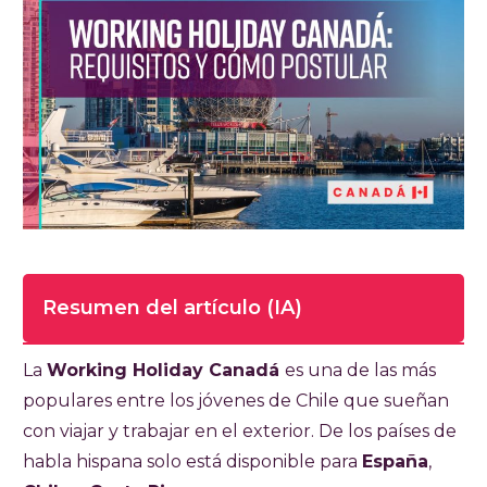
Resumen del artículo (IA)
Tiempo de lectura completa del artículo
La
Working Holiday Canadá
es una de las más
25 minutos
populares entre los jóvenes de Chile que sueñan
con viajar y trabajar en el exterior. De los países de
La Visa Working Holiday Canadá, permite a
habla hispana solo está disponible para
España
,
chilenos de 18 a 35 años vivir, trabajar y