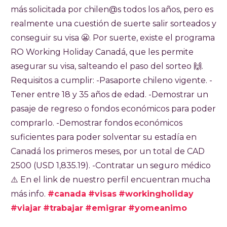
más solicitada por chilen@s todos los años, pero es
realmente una cuestión de suerte salir sorteados y
conseguir su visa ​😬​. Por suerte, existe el programa
RO Working Holiday Canadá, que les permite
asegurar su visa, salteando el paso del sorteo 🙌​.
Requisitos a cumplir: -Pasaporte chileno vigente. -
Tener entre 18 y 35 años de edad. -Demostrar un
pasaje de regreso o fondos económicos para poder
comprarlo. -Demostrar fondos económicos
suficientes para poder solventar su estadía en
Canadá los primeros meses, por un total de CAD
2500 (USD 1,835.19). -Contratar un seguro médico
⚠️ En el link de nuestro perfil encuentran mucha
más info.
#canada
#visas
#workingholiday
#viajar
#trabajar
#emigrar
#yomeanimo