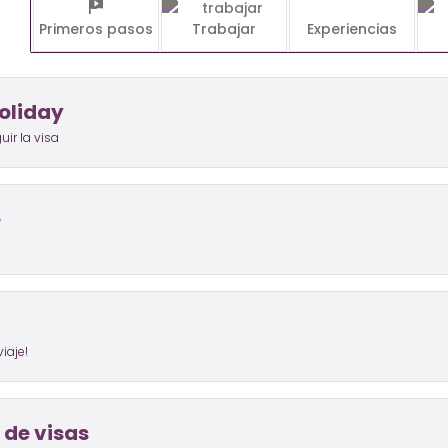
s
Primeros pasos
Trabajar
Experiencias
oliday
ir la visa
e
iaje!
 de visas