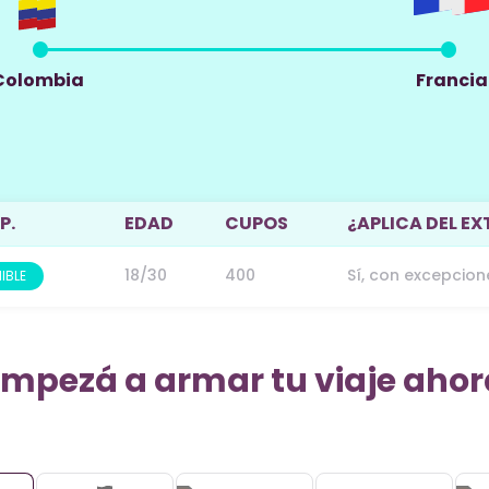
Colombia
Francia
P.
EDAD
CUPOS
¿APLICA DEL EX
18/30
400
Sí, con excepcion
IBLE
Empezá a armar tu viaje ahor