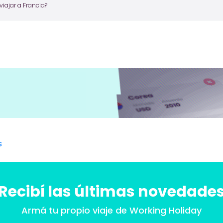
iajar a Francia?
Recibí las últimas novedade
Armá tu propio viaje
de Working Holiday