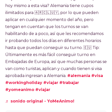
hasta 6 meses. Esta visa no tiene límite de
hoy mismo a esta visa? Alemania tiene cupos
cupos y tiene un costo de EUR 75.
ilimitados para 🇦🇷​🇨🇱​🇺🇾​, por lo que pueden
aplicar en cualquier momento del año, pero
tengan en cuentan que los turnos se van
habilitando de a poco, así que les recomendamos
ir probando todos los días en diferentes horarios
hasta que puedan conseguir su turno. ​🇪🇺​ Tip:
Últimamente es más fácil conseguir turno en
Embajadas de Europa, así que muchas personas se
van como turistas, aplican y cuando tienen si visa
aprobada ingresan a Alemania.
#alemania
#visa
#workingholiday
#viajar
#trabajar
#yomeanimo
#viajar
♬ sonido original - YoMeAnimo!