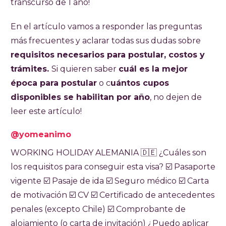
transcurso de 1 año!
durante un año. Para tramitarla es obligatorio
tener entre 18 y 30 años, contar con
En el artículo vamos a responder las preguntas
pasaporte chileno vigente, demostrar fondos
más frecuentes y aclarar todas sus dudas sobre
suficientes para solventar los gastos durante
requisitos necesarios para postular, costos y
la primera etapa de la estadía (EUR 1326) y
trámites.
Si quieren saber
cuál es la mejor
contar con un seguro médico de al menos
época para postular
o c
uántos cupos
EUR 30000.
disponibles se habilitan por año
, no dejen de
leer este artículo!
También es obligatorio presentar una carta
@yomeanimo
de motivación, CV en alemán y pasaje de ida y
vuelta o EUR 1200 extras.
WORKING HOLIDAY ALEMANIA 🇩🇪​ ¿Cuáles son
los requisitos para conseguir esta visa? ☑️​ Pasaporte
Los beneficios principales de esta visa
vigente ☑️​ Pasaje de ida ☑️​ Seguro médico ☑️​ Carta
incluyen la posibilidad de trabajar hasta 6
de motivación ☑️​ CV ☑️​ Certificado de antecedentes
meses con el mismo empleador, tomar cursos
penales (excepto Chile) ☑️​ Comprobante de
de alemán y formarse profesionalmente por
alojamiento (o carta de invitación) ¿Puedo aplicar