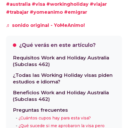
#australia
#visa
#workingholiday
#viajar
ese tiempo se puede entrar y salir del país
#trabajar
#yomeanimo
#emigrar
libremente, trabajar por períodos de hasta
seis meses con el mismo empleador y estudiar
♬ sonido original - YoMeAnimo!
por un máximo de cuatro meses. Quienes ya
hayan tenido esta visa o la Subclass 417 no
¿Qué verás en este artículo?
pueden volver a solicitarla, pero sí extenderla
si cumplen ciertos requisitos. Hay 3400 cupos
Requisitos Work and Holiday Australia
anuales para argentinos y la aprobación
(Subclass 462)
puede demorar hasta 90 días.
¿Todas las Working Holiday visas piden
estudios e idioma?
Beneficios Work and Holiday Australia
(Subclass 462)
Preguntas frecuentes
¿Cuántos cupos hay para esta visa?
¿Qué sucede si me aprobaron la visa pero