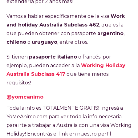
extenderla por 2 años más!
Australia durante un año, con opción de
extender la estadía hasta por dos años más.
Vamos a hablar específicamente de la visa
Work
Para aplicar es necesario tener entre 18 y 30
and holiday Australia Subclass 462
, que es la
años, pasaporte argentino con al menos seis
que pueden obtener con pasaporte
argentino
,
meses de validez, conocimientos de inglés
chileno
o
uruguayo
, entre otros.
comprobables, estudios terciarios o al menos
Si tienen
pasaporte italiano
o francés, por
dos años de universidad, fondos mínimos de
ejemplo, pueden acceder a la
Working Holiday
AUD 5000 (aproximadamente USD 3200) y
Australia Subclass 417
que tiene menos
seguro de salud durante toda la estadía. No
requisitos!
se puede aplicar desde Australia ni viajar con
hijos a cargo. El trámite es 100 % online y el
@yomeanimo
costo es de AUD 840, pagable en pesos
Toda la info es TOTALMENTE GRATIS! Ingresá a
argentinos con tarjeta, PayPal u otros
YoMeAnimo.com para ver toda la info necesaria
métodos. Una vez aprobada, se tiene un año
para irte a trabajar a Australia con una visa Working
para ingresar al país, y desde el ingreso
Holiday! Encontrás el link en nuestro perfil
comienza a contar el año de validez. Durante