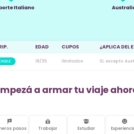
orte Italiano
Australi
IP.
EDAD
CUPOS
¿APLICA DEL 
18/35
Ilimitados
Sí, excepto Aust
ONIBLE
Empezá a armar tu viaje ahor
meros pasos
Trabajar
Estudiar
Experienci