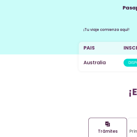
Pasap
¡Tu viaje comienza aquí!
PAIS
INSCR
Australia
DISP
¡
Trámites
Pri