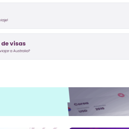
iaje!
 de visas
iajar a Australia?