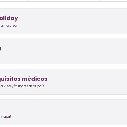
oliday
ir la visa
a
uisitos médicos
a visa y/o ingresar al país
e
viajar!