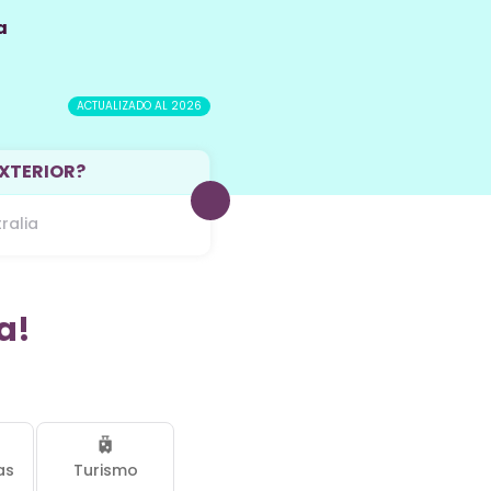
a
ACTUALIZADO AL 2026
EXTERIOR?
ralia
a!
as
Turismo